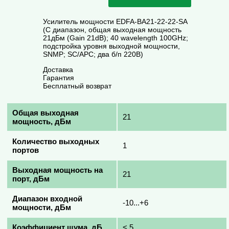
Усилитель мощности EDFA-BA21-22-22-SA
(C диапазон, общая выходная мощность
21дБм (Gain 21dB); 40 wavelength 100GHz;
подстройка уровня выходной мощности,
SNMP; SC/APC; два б/п 220В)
Доставка
Гарантия
Бесплатный возврат
Общая выходная
21
мощность, дБм
Количество выходных
1
портов
Выходная мощность на
21
порт, дБм
Диапазон входной
-10...+6
мощности, дБм
Коэффициент шума, дБ
< 5