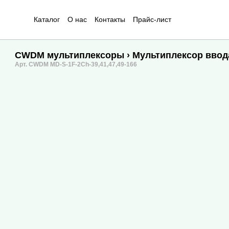
Каталог
О нас
Контакты
Прайс-лист
CWDM мультиплексоры
› Мультиплексор ввод
Арт. CWDM MD-S-1F-2Ch-39,41,47,49-166