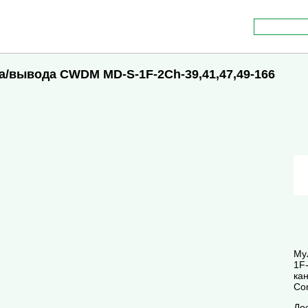
а/вывода CWDM MD-S-1F-2Ch-39,41,47,49-166
Му
1F-
ка
Co
До