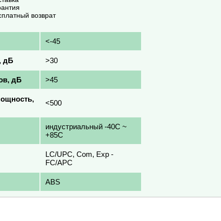
рантия
сплатный возврат
<-45
, дБ
>30
ов, дБ
>45
мощность,
<500
индустриальный -40C ~
+85C
LC/UPC, Com, Exp -
FC/APC
ABS